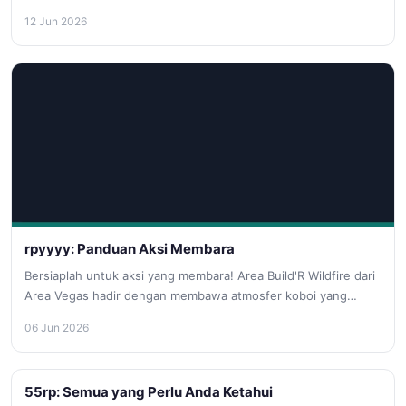
cahaya bulan....
12 Jun 2026
rpyyyy: Panduan Aksi Membara
Bersiaplah untuk aksi yang membara! Area Build'R Wildfire dari
Area Vegas hadir dengan membawa atmosfer koboi yang
intens dan mekanisme...
06 Jun 2026
55rp: Semua yang Perlu Anda Ketahui