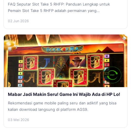
FAQ Seputar Slot Take 5 RHFP: Panduan Lengkap untuk
Pemain Slot Take 5 RHFP adalah permainan yang
menggabungkan nuansa mesin...
02 Jun 2026
Mabar Jadi Makin Seru! Game Ini Wajib Ada di HP Lo!
Rekomendasi game mobile paling seru dan adiktif yang bisa
kalian download langsung di platform AGS9.
03 Mei 2026