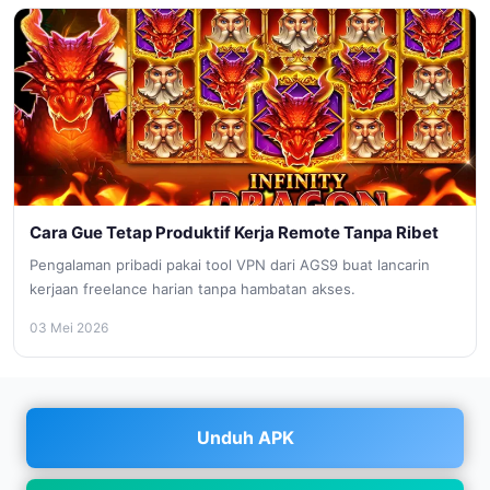
Cara Gue Tetap Produktif Kerja Remote Tanpa Ribet
Pengalaman pribadi pakai tool VPN dari AGS9 buat lancarin
kerjaan freelance harian tanpa hambatan akses.
03 Mei 2026
Unduh APK