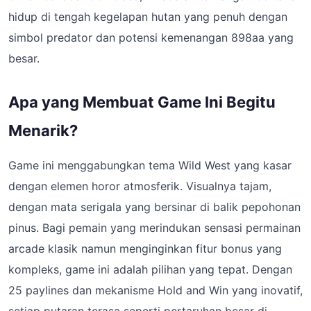
hidup di tengah kegelapan hutan yang penuh dengan
simbol predator dan potensi kemenangan 898aa yang
besar.
Apa yang Membuat Game Ini Begitu
Menarik?
Game ini menggabungkan tema Wild West yang kasar
dengan elemen horor atmosferik. Visualnya tajam,
dengan mata serigala yang bersinar di balik pepohonan
pinus. Bagi pemain yang merindukan sensasi permainan
arcade klasik namun menginginkan fitur bonus yang
kompleks, game ini adalah pilihan yang tepat. Dengan
25 paylines dan mekanisme Hold and Win yang inovatif,