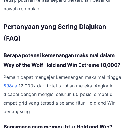
setiap putaran terasa seperti pertaruhan besar di
bawah rembulan.
Pertanyaan yang Sering Diajukan
(FAQ)
Berapa potensi kemenangan maksimal dalam
Way of the Wolf Hold and Win Extreme 10,000?
Pemain dapat mengejar kemenangan maksimal hingga
898aa
12.000x dari total taruhan mereka. Angka ini
dicapai dengan mengisi seluruh 60 posisi simbol di
empat grid yang tersedia selama fitur Hold and Win
berlangsung.
Bagaimana cara memicu fitur Hold and Win?