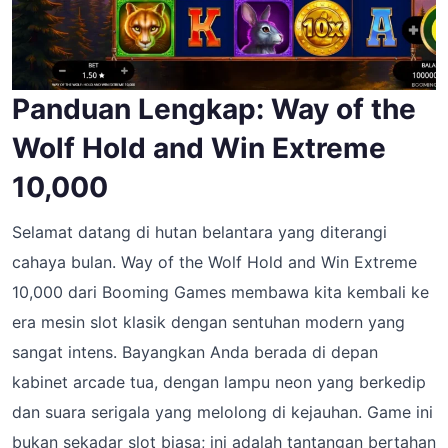
Panduan Lengkap: Way of the
Wolf Hold and Win Extreme
10,000
Selamat datang di hutan belantara yang diterangi
cahaya bulan. Way of the Wolf Hold and Win Extreme
10,000 dari Booming Games membawa kita kembali ke
era mesin slot klasik dengan sentuhan modern yang
sangat intens. Bayangkan Anda berada di depan
kabinet arcade tua, dengan lampu neon yang berkedip
dan suara serigala yang melolong di kejauhan. Game ini
bukan sekadar slot biasa; ini adalah tantangan bertahan