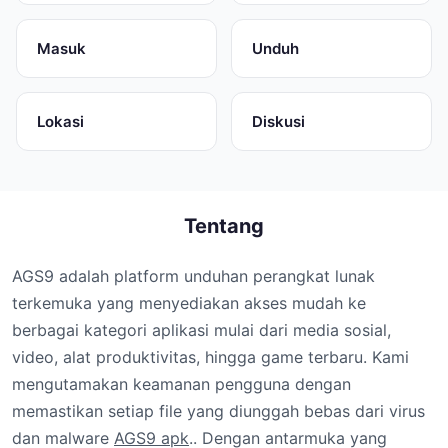
Masuk
Unduh
Lokasi
Diskusi
Tentang
AGS9 adalah platform unduhan perangkat lunak
terkemuka yang menyediakan akses mudah ke
berbagai kategori aplikasi mulai dari media sosial,
video, alat produktivitas, hingga game terbaru. Kami
mengutamakan keamanan pengguna dengan
memastikan setiap file yang diunggah bebas dari virus
dan malware
AGS9 apk
.. Dengan antarmuka yang