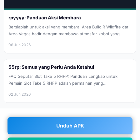
rpyyyy: Panduan Aksi Membara
Bersiaplah untuk aksi yang membara! Area Build'R Wildfire dari
Area Vegas hadir dengan membawa atmosfer koboi yang
intens dan mekanisme...
06 Jun 2026
55rp: Semua yang Perlu Anda Ketahui
FAQ Seputar Slot Take 5 RHFP: Panduan Lengkap untuk
Pemain Slot Take 5 RHFP adalah permainan yang
menggabungkan nuansa mesin...
02 Jun 2026
Unduh APK